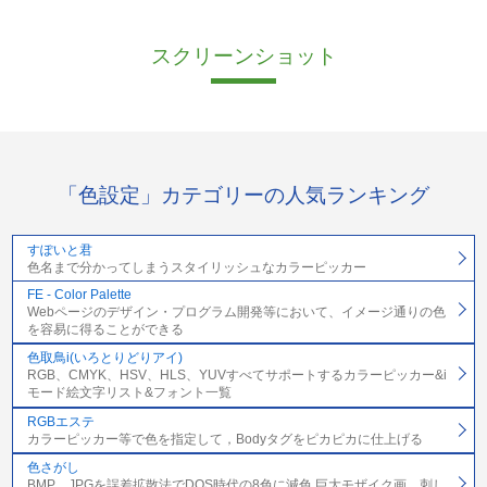
スクリーンショット
「色設定」カテゴリーの人気ランキング
すぽいと君
色名まで分かってしまうスタイリッシュなカラーピッカー
FE - Color Palette
Webページのデザイン・プログラム開発等において、イメージ通りの色
を容易に得ることができる
色取鳥i(いろとりどりアイ)
RGB、CMYK、HSV、HLS、YUVすべてサポートするカラーピッカー&i
モード絵文字リスト&フォント一覧
RGBエステ
カラーピッカー等で色を指定して，Bodyタグをピカピカに仕上げる
色さがし
BMP、JPGを誤差拡散法でDOS時代の8色に減色 巨大モザイク画、刺し