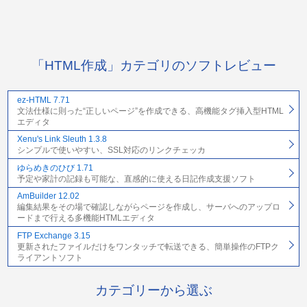
「HTML作成」カテゴリのソフトレビュー
ez-HTML 7.71
文法仕様に則った“正しいページ”を作成できる、高機能タグ挿入型HTML
エディタ
Xenu's Link Sleuth 1.3.8
シンプルで使いやすい、SSL対応のリンクチェッカ
ゆらめきのひび 1.71
予定や家計の記録も可能な、直感的に使える日記作成支援ソフト
AmBuilder 12.02
編集結果をその場で確認しながらページを作成し、サーバへのアップロ
ードまで行える多機能HTMLエディタ
FTP Exchange 3.15
更新されたファイルだけをワンタッチで転送できる、簡単操作のFTPク
ライアントソフト
カテゴリーから選ぶ