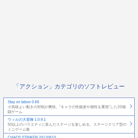
「アクション」カテゴリのソフトレビュー
Stay on taboo 0.69
小気味よい動きの対戦が爽快。“キャラの性能差や個性を重視”した2D格
闘ゲーム
ウィルの大冒険 1.0.9.1
50以上のバラエティに富んだステージを楽しめる、ステージクリア型の
ミニゲーム集
CHAOS STRIKER 20120610