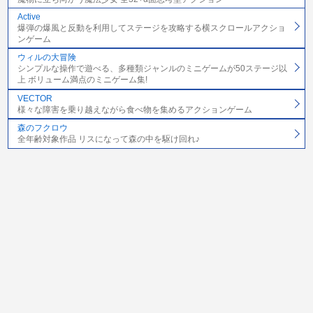
Active
爆弾の爆風と反動を利用してステージを攻略する横スクロールアクショ
ンゲーム
ウィルの大冒険
シンプルな操作で遊べる、多種類ジャンルのミニゲームが50ステージ以
上 ボリューム満点のミニゲーム集!
VECTOR
様々な障害を乗り越えながら食べ物を集めるアクションゲーム
森のフクロウ
全年齢対象作品 リスになって森の中を駆け回れ♪