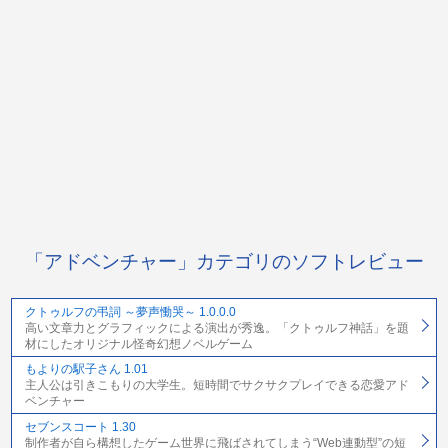
「アドベンチャー」カテゴリのソフトレビュー
クトゥルフの弔詞 ～夢声慟哭～ 1.0.0.0
高い文章力とグラフィックによる演出が秀逸。「クトゥルフ神話」を題
材にしたオリジナル怪奇幻想ノベルゲーム
もよりの駅子さん 1.01
主人公は引きこもりの大学生。短時間でサクサクプレイできる恋愛アド
ベンチャー
セブンスコート 1.30
制作者が自ら構想したゲーム世界に飛ばされてしまう“Web連動型”の短