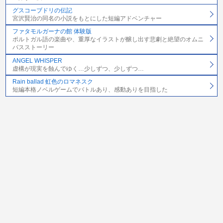
グスコーブドリの伝記
宮沢賢治の同名の小説をもとにした短編アドベンチャー
ファタモルガーナの館 体験版
ポルトガル語の楽曲や、重厚なイラストが醸し出す悲劇と絶望のオムニ
バスストーリー
ANGEL WHISPER
虚構が現実を蝕んでゆく…少しずつ、少しずつ…
Rain ballad 虹色のロマネスク
短編本格ノベルゲームでバトルあり、感動ありを目指した