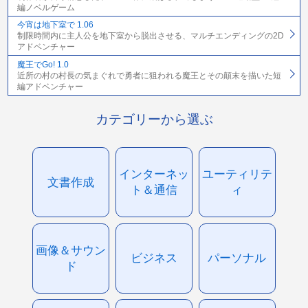
編ノベルゲーム
今宵は地下室で 1.06
制限時間内に主人公を地下室から脱出させる、マルチエンディングの2D
アドベンチャー
魔王でGo! 1.0
近所の村の村長の気まぐれで勇者に狙われる魔王とその顛末を描いた短
編アドベンチャー
カテゴリーから選ぶ
インターネッ
ユーティリテ
文書作成
ト＆通信
ィ
画像＆サウン
ビジネス
パーソナル
ド