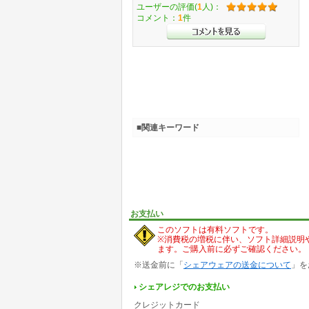
ユーザーの評価(
1
人)：
コメント：
1
件
■関連キーワード
お支払い
このソフトは有料ソフトです。
※消費税の増税に伴い、ソフト詳細説明
ます。ご購入前に必ずご確認ください。
※送金前に「
シェアウェアの送金について
」を
シェアレジでのお支払い
クレジットカード