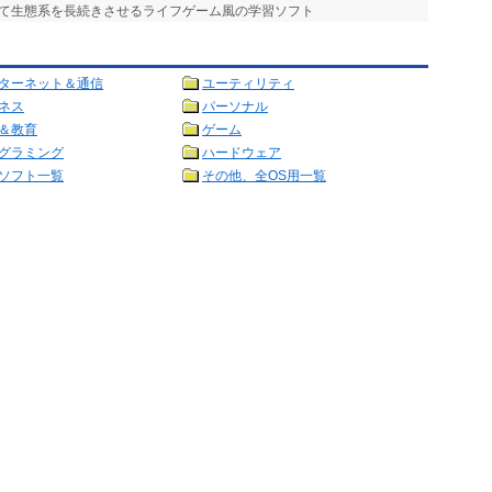
して生態系を長続きさせるライフゲーム風の学習ソフト
ターネット＆通信
ユーティリティ
ネス
パーソナル
＆教育
ゲーム
グラミング
ハードウェア
ソフト一覧
その他、全OS用一覧