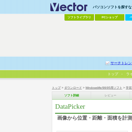
パソコンソフトを探すなら
ソフトライブラリ
PCショップ
サーチトレン
トップ
ラ
トップ
>
ダウンロード
>
WindowsMe/98/95用ソフト
>
学習
ソフト詳細
レビュー
DataPicker
画像から位置・距離・面積を計測