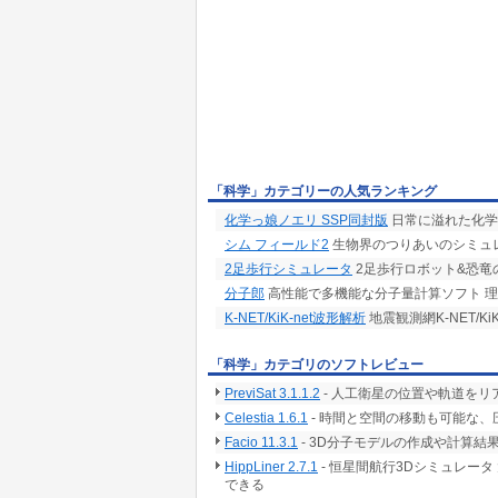
「科学」カテゴリーの人気ランキング
化学っ娘ノエリ SSP同封版
日常に溢れた化学
シム フィールド2
生物界のつりあいのシミュ
2足歩行シミュレータ
2足歩行ロボット&恐竜
分子郎
高性能で多機能な分子量計算ソフト 
K-NET/KiK-net波形解析
地震観測網K-NET/
「科学」カテゴリのソフトレビュー
PreviSat 3.1.1.2
- 人工衛星の位置や軌道をリ
Celestia 1.6.1
- 時間と空間の移動も可能な、
Facio 11.3.1
- 3D分子モデルの作成や計算
HippLiner 2.7.1
- 恒星間航行3Dシミュレー
できる