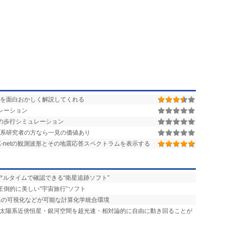
を面白おかしく解説してくれる
レーション
の歩行シミュレーション
理系研究者の方なら一見の価値あり
KiK-netの観測波形とその地震応答スペクトラムを表示する
アルタイムで確認できる“衛星追跡ソフト”
圧倒的に美しい“宇宙旅行”ソフト
結果の可視化などが可能な計算化学統合環境
タ 太陽系近傍恒星・銀河空間を超光速・相対論的に自由に動き回ることが