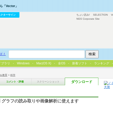
「Vector」
ベクターサイン
ちょい読み!
SELECTION
V
NGS Corporate Site
ド！
イブラリ
Windows
Mac(OS X)
全OS
新着ソフト
ランキング
＆教育
>
科学
ダウンロード
コメント・評価
スクリーンショット
 グラフの読み取りや画像解析に使えます