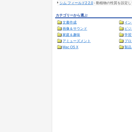
シム フィールド2 2.0
- 動植物の性質を設定
カテゴリーから選ぶ
文書作成
イン
画像＆サウンド
ビジ
家庭＆趣味
学習
アミューズメント
プロ
Mac OS X
製品