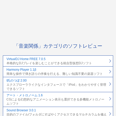
「音楽関係」カテゴリのソフトレビュー
VirtualDJ Home FREE 7.0.5
本格的なDJプレイを楽しむことができる統合型仮想DJソフト
Harmony Player 1.1β
簡単な操作で弾き語りの伴奏を行える、難しい知識不要の楽器ソフト
I氏のつぼ 2.00
エクスプローラライクなインタフェースで「iPod」をわかりやすく管理
できるソフト
アート・メトロノーム 1.6
CGによる幻想的なアニメーション表示も選択できる多機能メトロノー
ムソフト
Sound Browser 3.0.1
目的のファイル/フォルダにすばやくアクセスできるマルチカラムを備え