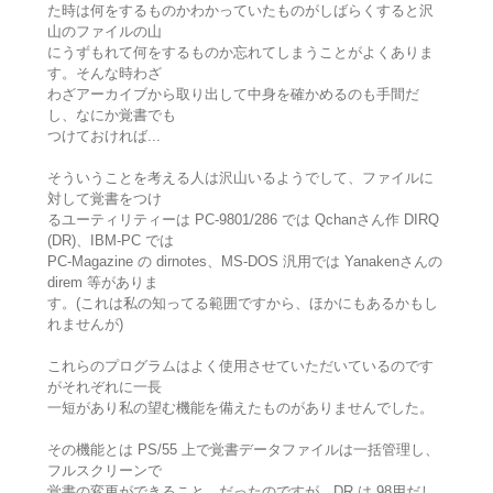
た時は何をするものかわかっていたものがしばらくすると沢
山のファイルの山
にうずもれて何をするものか忘れてしまうことがよくありま
す。そんな時わざ
わざアーカイブから取り出して中身を確かめるのも手間だ
し、なにか覚書でも
つけておければ...
そういうことを考える人は沢山いるようでして、ファイルに
対して覚書をつけ
るユーティリティーは PC-9801/286 では Qchanさん作 DIRQ
(DR)、IBM-PC では
PC-Magazine の dirnotes、MS-DOS 汎用では Yanakenさんの
direm 等がありま
す。(これは私の知ってる範囲ですから、ほかにもあるかもし
れませんが)
これらのプログラムはよく使用させていただいているのです
がそれぞれに一長
一短があり私の望む機能を備えたものがありませんでした。
その機能とは PS/55 上で覚書データファイルは一括管理し、
フルスクリーンで
覚書の変更ができること、だったのですが、DR は 98用だし