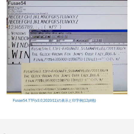
Fusae54.TTF(v3.0;2020/11)の表示と印字例(12pt他)