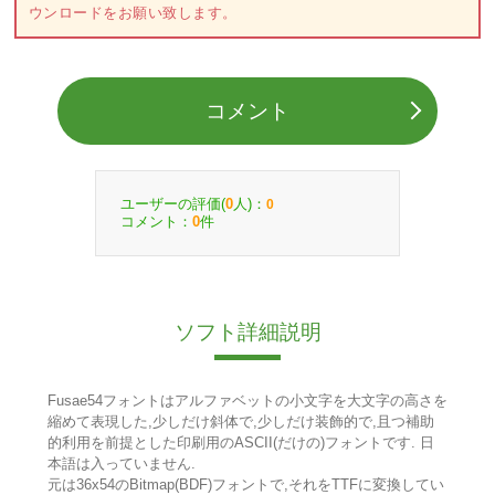
ウンロードをお願い致します。
コメント
ユーザーの評価(
人)：
0
0
コメント：
件
0
ソフト詳細説明
Fusae54フォントはアルファベットの小文字を大文字の高さを
縮めて表現した,少しだけ斜体で,少しだけ装飾的で,且つ補助
的利用を前提とした印刷用のASCII(だけの)フォントです. 日
本語は入っていません.
元は36x54のBitmap(BDF)フォントで,それをTTFに変換してい