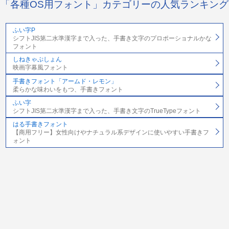
「各種OS用フォント」カテゴリーの人気ランキング
ふい字P
シフトJIS第二水準漢字まで入った、手書き文字のプロポーショナルかな
フォント
しねきゃぷしょん
映画字幕風フォント
手書きフォント「アームド・レモン」
柔らかな味わいをもつ、手書きフォント
ふい字
シフトJIS第二水準漢字まで入った、手書き文字のTrueTypeフォント
はる手書きフォント
【商用フリー】女性向けやナチュラル系デザインに使いやすい手書きフ
ォント