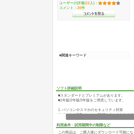
ユーザーの評価(
22
人)：
コメント：
20
件
■関連キーワード
ソフト詳細説明
■スタンダードとプレミアムがあります。
■1年版/2年版/3年版をご用意しています。
1. パソコンやスマホのセキュリティ対策
ウイルスや詐欺メール・SMSから、あなたや
で※1 インストールできます。
利用条件・試用期間中の制限など
2. 個人情報のセキュリティ対策
この商品は、ご購入後にダウンロード可能にな
あなたの個人情報や金銭を狙ったネット詐欺を