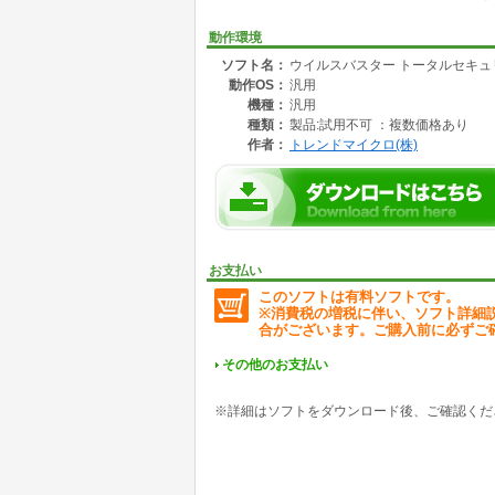
さらに、気づかぬうちに企業などから漏えいす
をモニタリングします。漏えいが確認された場
動作環境
ソフト名：
ウイルスバスター トータルセキュ
3. セキュリティアドバイザーのサポートで36
動作OS：
汎用
ウイルス感染時や、個人情報の流出や不正利用時
機種：
汎用
4. パスワード管理を安全に
種類：
製品:試用不可 ：複数価格あり
あなたに代わって、IDやパスワードを安全に記憶
作者：
トレンドマイクロ(株)
ータを保護しますので安心です。※4 パスワ
5. フリーWi-Fiを安全に (VPN)
フリーWi-Fi利用時、通信を暗号化します。
利用いただけます。※5
お支払い
■対応OS:
このソフトは有料ソフトです。
Windows 10以上
※消費税の増税に伴い、ソフト詳細
MacOS 11以上
合がございます。ご購入前に必ずご
Crome OS最新バージョン及びその1つ前のバ
Android 5以上
その他のお支払い
iOS 13以上
iPadOS 13以上
※詳細はソフトをダウンロード後、ご確認くだ