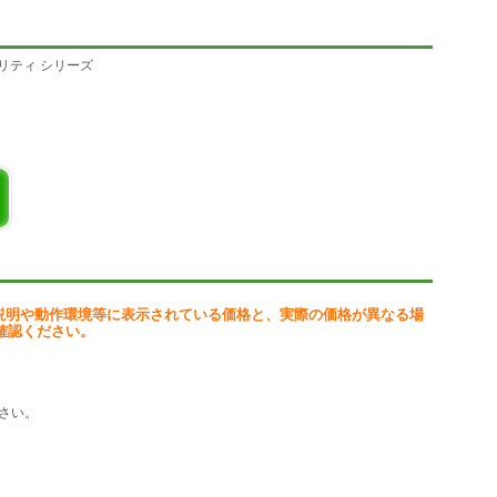
る個人情報も。あなたの個人情報がダークウェブに漏えいしていないか
合は、警告とともに対処方法を通知し、被害拡大を未然に防ぎます。※2
リティ シリーズ
5日安心
 ※3 に、対処方法のアドバイスや支援をします。
し、一括管理します。最高レベルの暗号化方式であるAES 256bitでデ
ードを簡単かつ安全に生成することも可能です。
盗み見などのリスクを防ぎ、個人情報やプライバシーを守ります。6台まで
説明や動作環境等に表示されている価格と、実際の価格が異なる場
確認ください。
ージョン
さい。