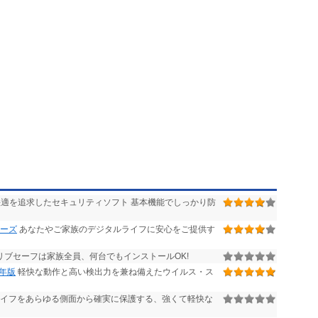
適を追求したセキュリティソフト 基本機能でしっかり防
リーズ
あなたやご家族のデジタルライフに安心をご提供す
リブセーフは家族全員、何台でもインストールOK!
1年版
軽快な動作と高い検出力を兼ね備えたウイルス・ス
イフをあらゆる側面から確実に保護する、強くて軽快な