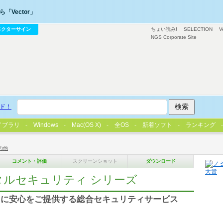
「Vector」
ベクターサイン
ちょい読み!
SELECTION
V
NGS Corporate Site
ド！
イブラリ
Windows
Mac(OS X)
全OS
新着ソフト
ランキング
の他
コメント・評価
スクリーンショット
ダウンロード
タルセキュリティ シリーズ
フに安心をご提供する総合セキュリティサービス