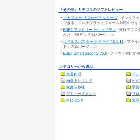
「その他」カテゴリのソフトレビュー
マカフィー リブセーフ シリーズ
- インタフ
できる、マルチプラットフォーム対応のセキ
ESET ファミリー セキュリティ
- 実行中プ
れた「ESET」の新バージョン
ウイルスバスター クラウド 7.0.5.11
- プラ
ド」の新バージョン
ESET Smart Security V5.0
- クラウド対応や
カテゴリーから選ぶ
文書作成
イン
画像＆サウンド
ビジ
家庭＆趣味
学習
アミューズメント
プロ
Mac OS X
製品