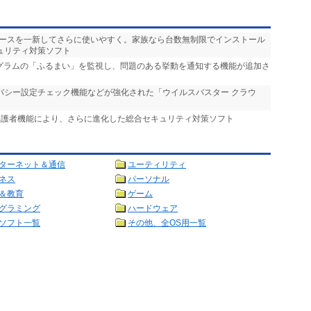
ェースを一新してさらに使いやすく。家族なら台数無制限でインストール
ュリティ対策ソフト
ログラムの「ふるまい」を監視し、問題のある挙動を通知する機能が追加さ
イバシー設定チェック機能などが強化された「ウイルスバスター クラウ
保護者機能により、さらに進化した総合セキュリティ対策ソフト
ターネット＆通信
ユーティリティ
ネス
パーソナル
＆教育
ゲーム
グラミング
ハードウェア
ソフト一覧
その他、全OS用一覧