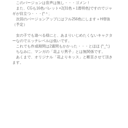
このバージョンは音声は無し・・・ゴメン！
また、CGも16色パレット×2(31色＋1透明色)ですのでジャ
ギが目立つ・・・(^＾;
次回のバージョンアップにはフル256色にします＋H増強
（予定）
女の子でも遊べる様にと、あまりいじめたくないキャクタ
ーなのでエッチレベルは低いです。
これでも作成期間は2週間もかかった・・・とほほ (^_^;)
ちなみに、マンガの「花より男子」とは無関係です。
あくまで、オリジナル「花よりキッス」と断言させて頂き
ます。