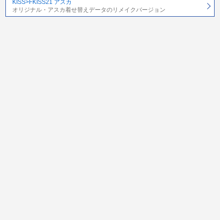
KISS>FKISS21 アスカ
オリジナル・アスカ着せ替えデータのリメイクバージョン