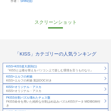
作者：
SHIN(信)
スクリーンショット
「KISS」カテゴリーの人気ランキング
KISS>KISS道大原則(1)
『KISSとは着せ替えをパソコン上で楽しむ環境を言うものなり』
KISS>エルフの村娘
KISS>エルフの村娘 英語DOC付き
KISS>オリジナル・アスカ
KISS>オリジナル・アスカ
FKISS分割パズル壊れたチェス盤
FKISS命令を用いた純粋な分割はめ込みパズルKISSデータ MIDIBGM付
き