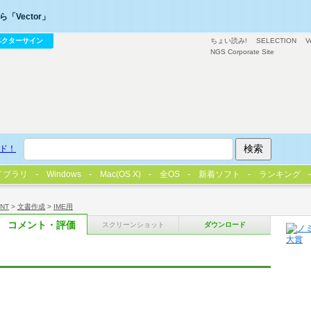
「Vector」
ベクターサイン
ちょい読み!
SELECTION
V
NGS Corporate Site
ド！
イブラリ
Windows
Mac(OS X)
全OS
新着ソフト
ランキング
/NT
>
文書作成
>
IME用
コメント・評価
スクリーンショット
ダウンロード