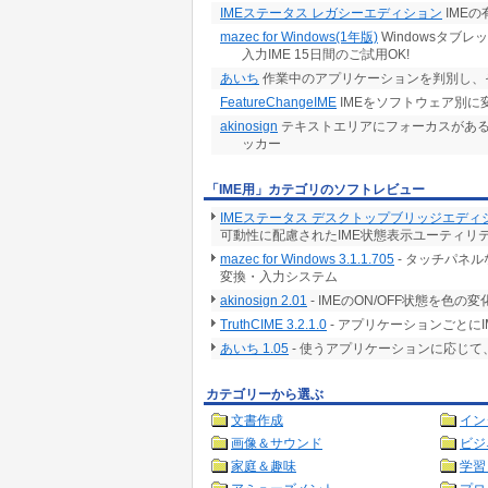
IMEステータス レガシーエディション
IME
mazec for Windows(1年版)
Windowsタブ
入力IME 15日間のご試用OK!
あいち
作業中のアプリケーションを判別し、
FeatureChangeIME
IMEをソフトウェア別に
akinosign
テキストエリアにフォーカスがある場
ッカー
「IME用」カテゴリのソフトレビュー
IMEステータス デスクトップブリッジエディショ
可動性に配慮されたIME状態表示ユーティリ
mazec for Windows 3.1.1.705
- タッチパネ
変換・入力システム
akinosign 2.01
- IMEのON/OFF状態を
TruthCIME 3.2.1.0
- アプリケーションごとに
あいち 1.05
- 使うアプリケーションに応じて
カテゴリーから選ぶ
文書作成
イン
画像＆サウンド
ビジ
家庭＆趣味
学習