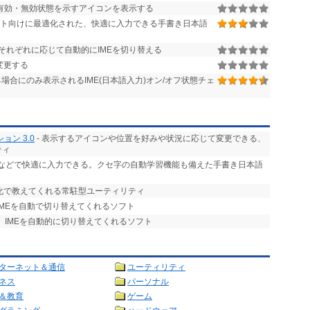
の有効・無効状態を示すアイコンを表示する
レット向けに最適化された、快適に入力できる手書き日本語
それぞれに応じて自動的にIMEを切り替える
変更する
合にのみ表示されるIME(日本語入力)オン/オフ状態チェ
ン 3.0
- 表示するアイコンや位置を好みや状況に応じて変更できる、
ティ
ルなどで快適に入力できる。クセ字の自動学習機能も備えた手書き日本語
色の変化で教えてくれる常駐型ユーティリティ
IMEを自動で切り替えてくれるソフト
、IMEを自動的に切り替えてくれるソフト
ターネット＆通信
ユーティリティ
ネス
パーソナル
＆教育
ゲーム