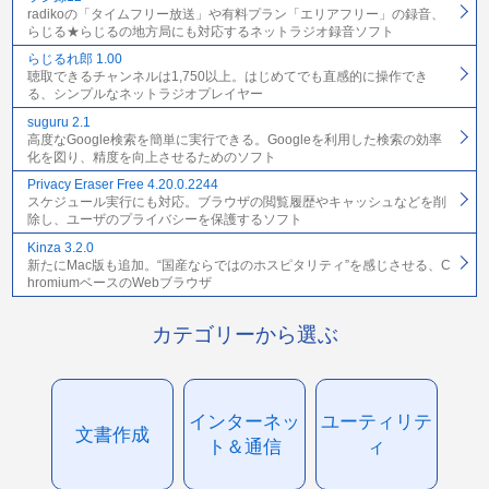
radikoの「タイムフリー放送」や有料プラン「エリアフリー」の録音、
らじる★らじるの地方局にも対応するネットラジオ録音ソフト
らじるれ郎 1.00
聴取できるチャンネルは1,750以上。はじめてでも直感的に操作でき
る、シンプルなネットラジオプレイヤー
suguru 2.1
高度なGoogle検索を簡単に実行できる。Googleを利用した検索の効率
化を図り、精度を向上させるためのソフト
Privacy Eraser Free 4.20.0.2244
スケジュール実行にも対応。ブラウザの閲覧履歴やキャッシュなどを削
除し、ユーザのプライバシーを保護するソフト
Kinza 3.2.0
新たにMac版も追加。“国産ならではのホスピタリティ”を感じさせる、C
hromiumベースのWebブラウザ
カテゴリーから選ぶ
インターネッ
ユーティリテ
文書作成
ト＆通信
ィ