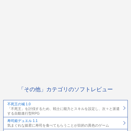
「その他」カテゴリのソフトレビュー
不死王の城 1.0
「不死王」を討伐するため、戦士に能力とスキルを設定し、次々と派遣
する自動進行型RPG
寿司姫デュエル 1.1
気まぐれな姫君に寿司を食べてもらうことが目的の異色のゲーム