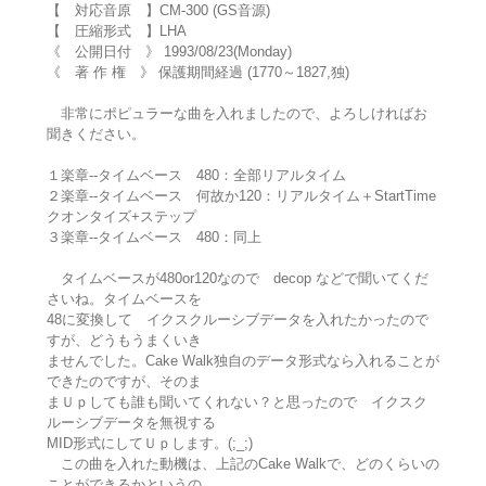
【 対応音原 】CM-300 (GS音源)
【 圧縮形式 】LHA
《 公開日付 》 1993/08/23(Monday)
《 著 作 権 》 保護期間経過 (1770～1827,独)
非常にポピュラーな曲を入れましたので、よろしければお
聞きください。
１楽章--タイムベース 480：全部リアルタイム
２楽章--タイムベース 何故か120：リアルタイム＋StartTime
クオンタイズ+ステップ
３楽章--タイムベース 480：同上
タイムベースが480or120なので decop などで聞いてくだ
さいね。タイムベースを
48に変換して イクスクルーシブデータを入れたかったので
すが、どうもうまくいき
ませんでした。Cake Walk独自のデータ形式なら入れることが
できたのですが、そのま
まＵｐしても誰も聞いてくれない？と思ったので イクスク
ルーシブデータを無視する
MID形式にしてＵｐします。(;_;)
この曲を入れた動機は、上記のCake Walkで、どのくらいの
ことができるかというの