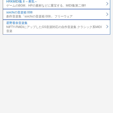
HRKMIDI集 II ～勇気～
ゲームのBGM、HPの素材などに重宝する、MIDI集第二弾!!
soichiの音楽箱 008
創作音楽集「soichiの音楽箱 008」 フリーウェア
星野香奈音楽集
NIFTY-FMIDIにアップしたGS音源対応の自作音楽集 クラシック系MIDI
音楽