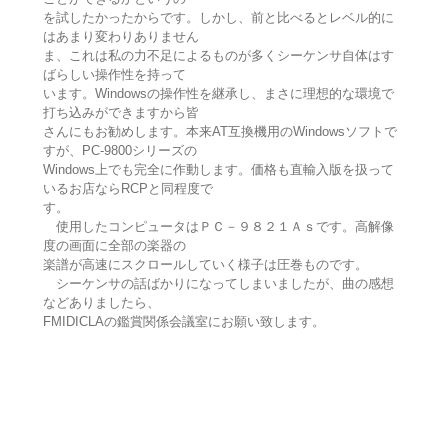
を試したかったからです。しかし、前と比べるとレベル的に
はあまり変わりありません
ま、これは私の力不足によるものが多くシーケンサ自体はす
ばらしい操作性を持って
います。Windowsの操作性を継承し、まさに理想的な環境で
打ち込みができますから皆
さんにもお勧めします。本来AT互換機用のWindowsソフトで
すが、PC-9800シリーズの
Windows上でも完全に作動します。価格も直輸入版を扱って
いるお店ならRCPと同程度で
す。
使用したコンピュータはＰＣ－９８２１Ａｓです。高解像
度の画面に全部の楽器の
楽譜が高速にスクロールしていく様子は圧巻ものです。
シーケンサの話ばかりになってしまいましたが、曲の感想
などありましたら、
FMIDICLAの鑑賞関係会議室にお願い致します。