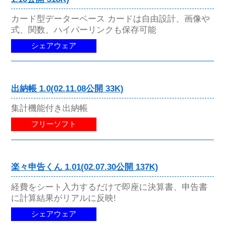
カード型データーベース カードは自由設計、画像や
式、関数、ハイパーリンクも保存可能
シェアウェア
出納帳 1.0(02.11.08公開 33K)
集計機能付き出納帳
フリーソフト
楽々申告くん 1.01(02.07.30公開 137K)
経費をシート入力するだけで即座に決算書、申告書
に計算結果がリアルに反映!
シェアウェア