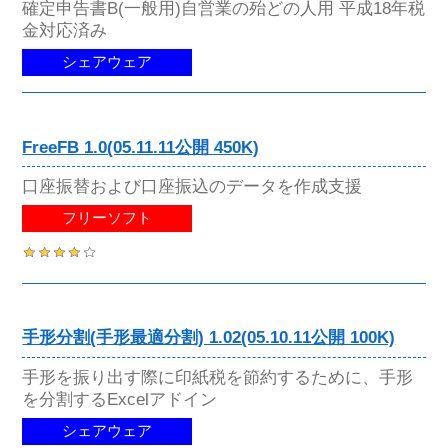
確定申告書B(一般用)自営業の殆どの人用 平成18年税
金対応済み
シェアウェア
FreeFB 1.0(05.11.11公開 450K)
口座振替および口座振込のデータを作成支援
フリーソフト
手形分割(手形最適分割) 1.02(05.10.11公開 100K)
手形を振り出す際に印紙税を節約するために、手形
を分割するExcelアドイン
シェアウェア