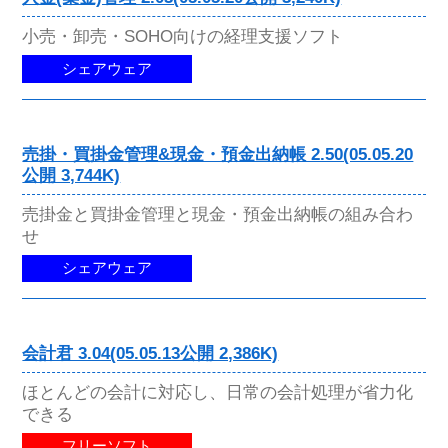
小売・卸売・SOHO向けの経理支援ソフト
シェアウェア
売掛・買掛金管理&現金・預金出納帳 2.50(05.05.20
公開 3,744K)
売掛金と買掛金管理と現金・預金出納帳の組み合わ
せ
シェアウェア
会計君 3.04(05.05.13公開 2,386K)
ほとんどの会計に対応し、日常の会計処理が省力化
できる
フリーソフト