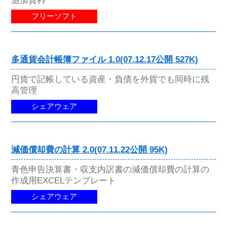
フリーソフト
多通貨会計帳簿ファイル 1.0(07.12.17公開 527K)
円貨で記帳している資産・負債を外貨でも同時に残
高管理
シェアウェア
減価償却費の計算 2.0(07.11.22公開 95K)
青色申告決算書・収支内訳書の減価償却費の計算の
作成用EXCELテンプレート
シェアウェア