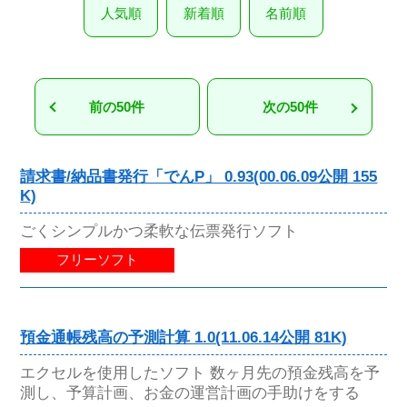
人気順
新着順
名前順
前の50件
次の50件
請求書/納品書発行「でんP」 0.93(00.06.09公開 155
K)
ごくシンプルかつ柔軟な伝票発行ソフト
フリーソフト
預金通帳残高の予測計算 1.0(11.06.14公開 81K)
エクセルを使用したソフト 数ヶ月先の預金残高を予
測し、予算計画、お金の運営計画の手助けをする