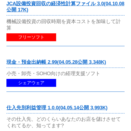
JCA設備投資回収の経済性計算ファイル 3.0(04.10.08
公開 17K)
機械設備投資の回収時期を資本コストを加味して計
算
フリーソフト
現金・預金出納帳 2.99(04.05.28公開 3,348K)
小売・卸売・SOHO向けの経理支援ソフト
シェアウェア
仕入先別利益管理 1.0.0(04.05.14公開 3,993K)
その仕入先、どのくらいあなたのお店を儲けさせて
くれてるか、知ってます?