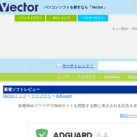
パソコンソフトを探すなら「Vector」
ソフトライブラリ
PCショップ
ベクターサイン
ちょい読み!
SE
サーチトレンド！
トップ
ライブラリ
Windows
Mac(
新着ソフトレビュー
Vectorトップ
>
ライブラリ
>
AdGuard
各種WebブラウザでWebサイトを閲覧する際に表示される広告を非
前のペー