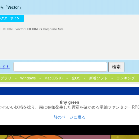
「Vector」
ベクターサイン
LECTION
Vector HOLDINGS Corporate Site
ンド！
イブラリ
Windows
Mac(OS X)
全OS
新着ソフト
ランキング
tiny green
かわいい妖精を操り、森に突如発生した異変を確かめる掌編ファンタジーRP
前のページに戻る