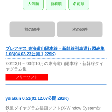
人気順
新着順
名前順
前の50件
次の50件
プレアデス 東海道山陽本線・新幹線列車運行図表集
1.0β(04.03.23公開 1,229K)
'00年3月～'03年10月の東海道山陽本線・新幹線ダイ
ヤグラム集
フリーソフト
ydiakun 0.51(01.12.07公開 292K)
鉄道ダイヤグラム描画ソフト(X-Window System対