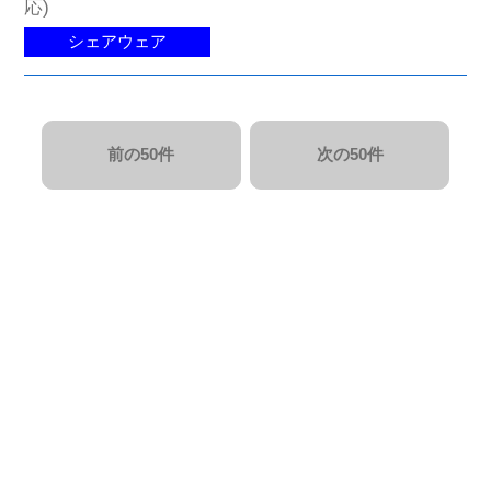
応)
シェアウェア
前の50件
次の50件