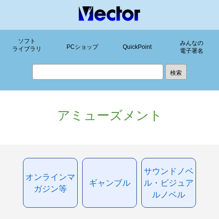
ソフト
みんなの
PCショップ
QuickPoint
ライブラリ
電子署名
アミューズメント
サウンドノベ
オンラインマ
ギャンブル
ル・ビジュア
ガジン等
ルノベル