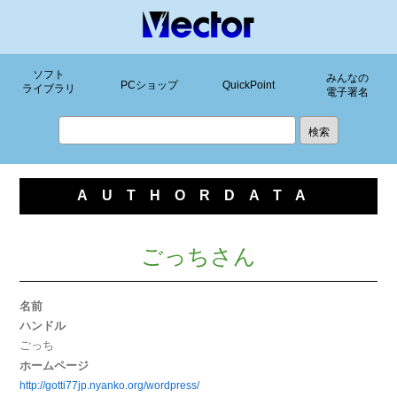
ソフト
みんなの
PCショップ
QuickPoint
ライブラリ
電子署名
AUTHORDATA
ごっちさん
名前
ハンドル
ごっち
ホームページ
http://gotti77jp.nyanko.org/wordpress/