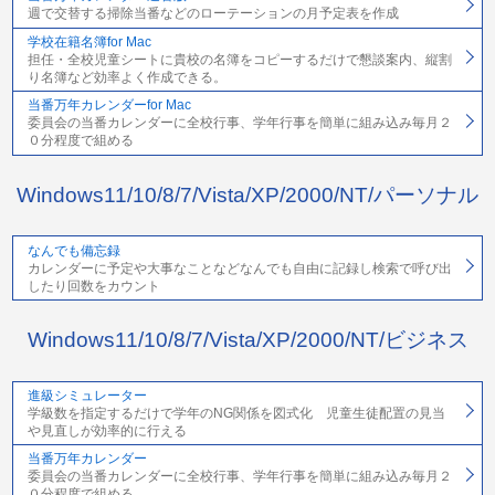
週で交替する掃除当番などのローテーションの月予定表を作成
学校在籍名簿for Mac
担任・全校児童シートに貴校の名簿をコピーするだけで懇談案内、縦割
り名簿など効率よく作成できる。
当番万年カレンダーfor Mac
委員会の当番カレンダーに全校行事、学年行事を簡単に組み込み毎月２
０分程度で組める
Windows11/10/8/7/Vista/XP/2000/NT/パーソナル
なんでも備忘録
カレンダーに予定や大事なことなどなんでも自由に記録し検索で呼び出
したり回数をカウント
Windows11/10/8/7/Vista/XP/2000/NT/ビジネス
進級シミュレーター
学級数を指定するだけで学年のNG関係を図式化 児童生徒配置の見当
や見直しが効率的に行える
当番万年カレンダー
委員会の当番カレンダーに全校行事、学年行事を簡単に組み込み毎月２
０分程度で組める