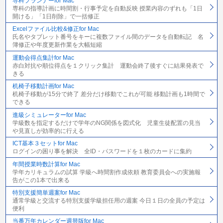
専科プランナーfor Mac
専科の指導計画に時間割・行事予定を自動反映 授業内容のずれも「1日
開ける」「1日削除」で一括修正
Excelファイル比較&修正for Mac
氏名やタブレット番号をキーに複数ファイル間のデータを自動転記 名
簿修正や年度更新作業を大幅短縮
運動会得点集計for Mac
赤白対抗や順位得点を１クリック集計 運動会終了後すぐに結果発表で
きる
机椅子移動計画for Mac
机椅子移動が15分で終了 差分だけ移動でこれが可能 移動計画も1時間で
できる
進級シミュレーターfor Mac
学級数を指定するだけで学年のNG関係を図式化 児童生徒配置の見当
や見直しが効率的に行える
ICT基本３セットfor Mac
ログインの困り事を解決 全ID・パスワードを１枚のカードに集約
年間授業時数計算for Mac
学年カリキュラムの試算 学級へ時間割作成依頼 教育委員会への実施報
告がこの1本で出来る
特別支援簡単週案for Mac
通常学級と交流する特別支援学級担任用の週案 今日１日の全員の予定は
便利
当番万年カレンダー週替版for Mac