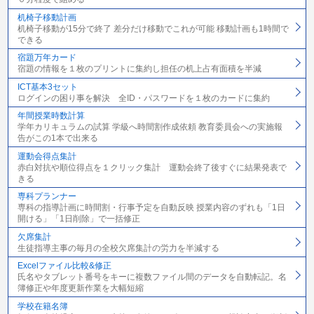
机椅子移動計画
机椅子移動が15分で終了 差分だけ移動でこれが可能 移動計画も1時間で
できる
宿題万年カード
宿題の情報を１枚のプリントに集約し担任の机上占有面積を半減
ICT基本3セット
ログインの困り事を解決 全ID・パスワードを１枚のカードに集約
年間授業時数計算
学年カリキュラムの試算 学級へ時間割作成依頼 教育委員会への実施報
告がこの1本で出来る
運動会得点集計
赤白対抗や順位得点を１クリック集計 運動会終了後すぐに結果発表で
きる
専科プランナー
専科の指導計画に時間割・行事予定を自動反映 授業内容のずれも「1日
開ける」「1日削除」で一括修正
欠席集計
生徒指導主事の毎月の全校欠席集計の労力を半減する
Excelファイル比較&修正
氏名やタブレット番号をキーに複数ファイル間のデータを自動転記。名
簿修正や年度更新作業を大幅短縮
学校在籍名簿