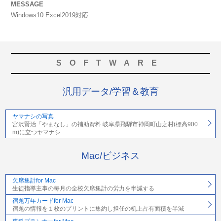
MESSAGE
Windows10 Excel2019対応
SOFTWARE
汎用データ/学習＆教育
ヤマナシの写真
宮沢賢治「やまなし」の補助資料 岐阜県飛騨市神岡町山之村(標高900
m)に立つヤマナシ
Mac/ビジネス
欠席集計for Mac
生徒指導主事の毎月の全校欠席集計の労力を半減する
宿題万年カードfor Mac
宿題の情報を１枚のプリントに集約し担任の机上占有面積を半減