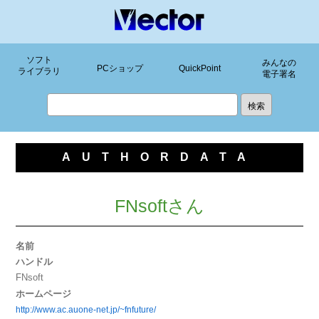
ソフト
みんなの
PCショップ
QuickPoint
ライブラリ
電子署名
AUTHORDATA
FNsoftさん
名前
ハンドル
FNsoft
ホームページ
http://www.ac.auone-net.jp/~fnfuture/