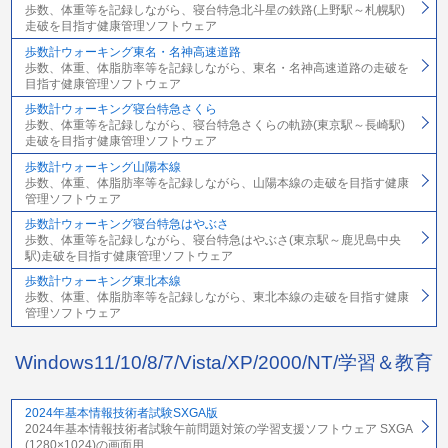
歩数、体重等を記録しながら、寝台特急北斗星の鉄路(上野駅～札幌駅)
走破を目指す健康管理ソフトウェア
歩数計ウォーキング東名・名神高速道路
歩数、体重、体脂肪率等を記録しながら、東名・名神高速道路の走破を
目指す健康管理ソフトウェア
歩数計ウォーキング寝台特急さくら
歩数、体重等を記録しながら、寝台特急さくらの軌跡(東京駅～長崎駅)
走破を目指す健康管理ソフトウェア
歩数計ウォーキング山陽本線
歩数、体重、体脂肪率等を記録しながら、山陽本線の走破を目指す健康
管理ソフトウェア
歩数計ウォーキング寝台特急はやぶさ
歩数、体重等を記録しながら、寝台特急はやぶさ(東京駅～鹿児島中央
駅)走破を目指す健康管理ソフトウェア
歩数計ウォーキング東北本線
歩数、体重、体脂肪率等を記録しながら、東北本線の走破を目指す健康
管理ソフトウェア
Windows11/10/8/7/Vista/XP/2000/NT/学習＆教育
2024年基本情報技術者試験SXGA版
2024年基本情報技術者試験午前問題対策の学習支援ソフトウェア SXGA
(1280×1024)の画面用