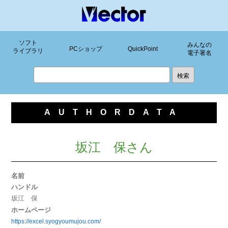
ソフト
みんなの
PCショップ
QuickPoint
ライブラリ
電子署名
AUTHORDATA
坂江 保さん
名前
ハンドル
坂江 保
ホームページ
https://excel.syogyoumujou.com/