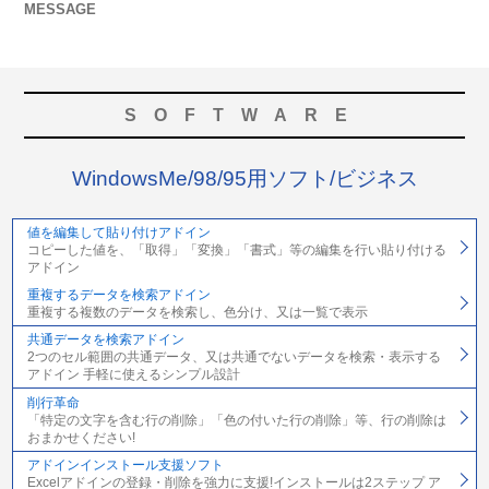
MESSAGE
SOFTWARE
WindowsMe/98/95用ソフト/ビジネス
値を編集して貼り付けアドイン
コピーした値を、「取得」「変換」「書式」等の編集を行い貼り付ける
アドイン
重複するデータを検索アドイン
重複する複数のデータを検索し、色分け、又は一覧で表示
共通データを検索アドイン
2つのセル範囲の共通データ、又は共通でないデータを検索・表示する
アドイン 手軽に使えるシンプル設計
削行革命
「特定の文字を含む行の削除」「色の付いた行の削除」等、行の削除は
おまかせください!
アドインインストール支援ソフト
Excelアドインの登録・削除を強力に支援!インストールは2ステップ ア