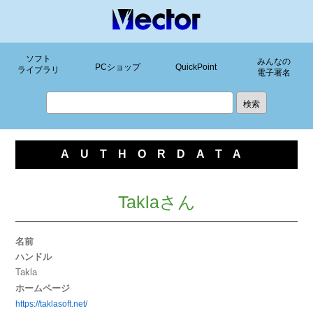
ソフト
みんなの
PCショップ
QuickPoint
ライブラリ
電子署名
AUTHORDATA
Taklaさん
名前
ハンドル
Takla
ホームページ
https://taklasoft.net/