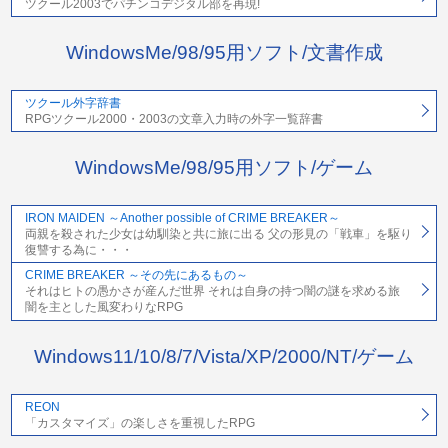
ツクール2003でパチンコデジタル部を再現!
WindowsMe/98/95用ソフト/文書作成
ツクール外字辞書
RPGツクール2000・2003の文章入力時の外字一覧辞書
WindowsMe/98/95用ソフト/ゲーム
IRON MAIDEN ～Another possible of CRIME BREAKER～
両親を殺された少女は幼馴染と共に旅に出る 父の形見の「戦車」を駆り
復讐する為に・・・
CRIME BREAKER ～その先にあるもの～
それはヒトの愚かさが産んだ世界 それは自身の持つ闇の謎を求める旅
闇を主とした風変わりなRPG
Windows11/10/8/7/Vista/XP/2000/NT/ゲーム
REON
「カスタマイズ」の楽しさを重視したRPG