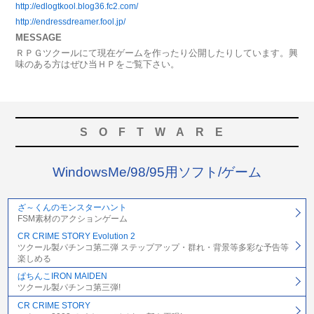
http://edlogtkool.blog36.fc2.com/
http://endressdreamer.fool.jp/
MESSAGE
ＲＰＧツクールにて現在ゲームを作ったり公開したりしています。興
味のある方はぜひ当ＨＰをご覧下さい。
SOFTWARE
WindowsMe/98/95用ソフト/ゲーム
ざ～くんのモンスターハント
FSM素材のアクションゲーム
CR CRIME STORY Evolution 2
ツクール製パチンコ第二弾 ステップアップ・群れ・背景等多彩な予告等
楽しめる
ぱちんこIRON MAIDEN
ツクール製パチンコ第三弾!
CR CRIME STORY