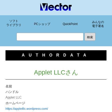
ソフト
みんなの
PCショップ
QuickPoint
ライブラリ
電子署名
AUTHORDATA
Applet LLCさん
名前
ハンドル
Applet LLC
ホームページ
https://appletllc.wordpress.com/