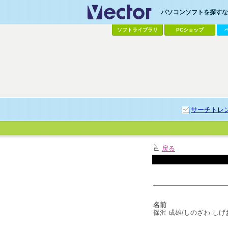
パソコンソフトを探すなら
ソフトライブラリ
PCショップ
サーチトレ
戻る
名前
篠沢 成雄/しのざわ しげ