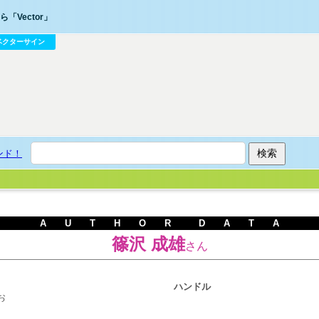
「Vector」
ベクターサイン
ンド！
A U T H O R D A T A
篠沢 成雄
さん
ハンドル
お