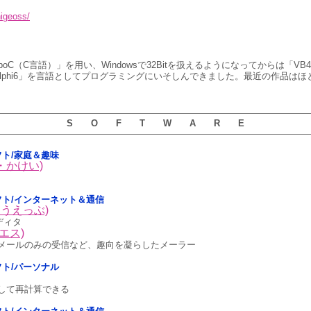
higeoss/
rboC（C言語）」を用い、Windowsで32Bitを扱えるようになってからは「VB4-6
lphi6」を言語としてプログラミングにいそしんできました。最近の作品はほとん
S O F T W A R E
用ソフト/家庭＆趣味
す・かけい)
5用ソフト/インターネット＆通信
・うえっぶ)
ディタ
スエス)
メールのみの受信など、趣向を凝らしたメーラー
用ソフト/パーソナル
して再計算できる