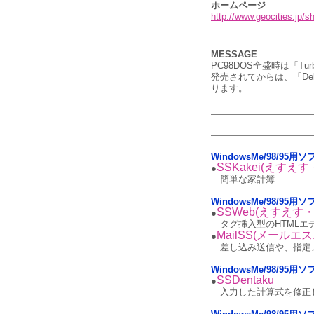
ホームページ
http://www.geocities.jp/s
MESSAGE
PC98DOS全盛時は「Tu
発売されてからは、「De
ります。
WindowsMe/98/95
SSKakei(えすえ
●
簡単な家計簿
WindowsMe/98/9
SSWeb(えすえす
●
タグ挿入型のHTMLエ
MailSS(メールエ
●
差し込み送信や、指定
WindowsMe/98/95
SSDentaku
●
入力した計算式を修正