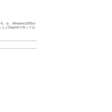
」を、Windows2000が
どDelphi6で作ってお