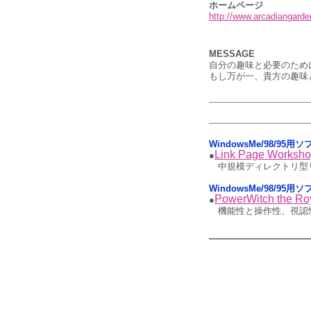
ホームページ
http://www.arcadiangard
MESSAGE
自分の趣味と必要のため
もし万が一、貴方の趣味
WindowsMe/98/9
Link Page Worksh
●
中規模ディレクトリ型
WindowsMe/98/95
PowerWitch the Ro
●
機能性と操作性、視認