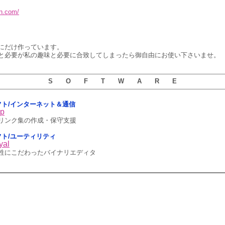
en.com/
にだけ作っています。
と必要が私の趣味と必要に合致してしまったら御自由にお使い下さいませ。
S O F T W A R E
5用ソフト/インターネット＆通信
op
リンク集の作成・保守支援
用ソフト/ユーティリティ
yal
性にこだわったバイナリエディタ