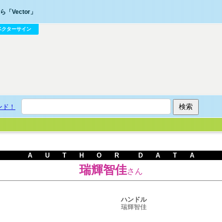
「Vector」
ベクターサイン
ンド！
A U T H O R D A T A
瑞輝智佳
さん
ハンドル
瑞輝智佳