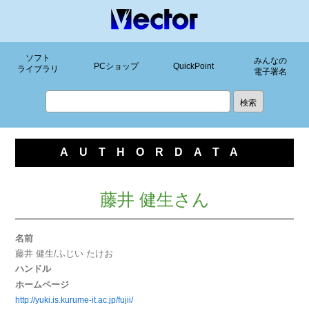
ソフト
みんなの
PCショップ
QuickPoint
ライブラリ
電子署名
AUTHORDATA
藤井 健生さん
名前
藤井 健生/ふじい たけお
ハンドル
ホームページ
http://yuki.is.kurume-it.ac.jp/fujii/