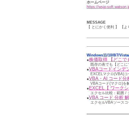
ホームページ
https://wsjp-soft.watson.j
MESSAGE
【 とにかく便利 】 【
Windows11/10/8/7/Vis
株価取得 【どこで
●
既存の表でも【どこに
VBAコードインデ
●
EXCELマクロ(VBA
VBA・AI コー
●
VBAコード(マクロ)を
EXCEL【 ワーク
●
エクセル比較：範囲 / 
VBA コード 分析 
●
エクセルVBAソースコー