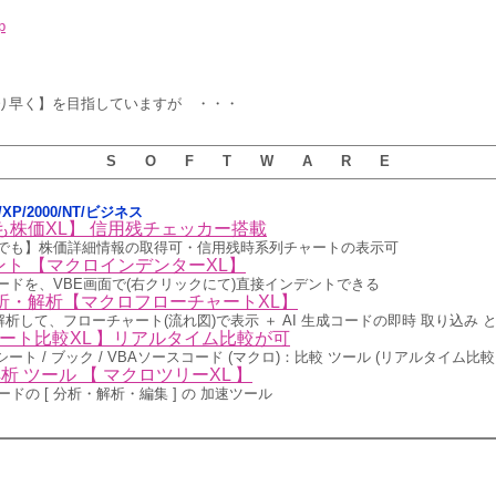
p
より早く】を目指していますが ・・・
S O F T W A R E
ta/XP/2000/NT/ビジネス
も株価XL】 信用残チェッカー搭載
でも】株価詳細情報の取得可・信用残時系列チャートの表示可
ント 【マクロインデンターXL】
)コードを、VBE画面で(右クリックにて)直接インデントできる
ド分析・解析【マクロフローチャートXL】
解析して、フローチャート(流れ図)で表示 ＋ AI 生成コードの即時 取り込み と
シート比較XL 】リアルタイム比較が可
シート / ブック / VBAソースコード (マクロ)：比較 ツール (リアルタイム比較
解析 ツール 【 マクロツリーXL 】
ドの [ 分析・解析・編集 ] の 加速ツール