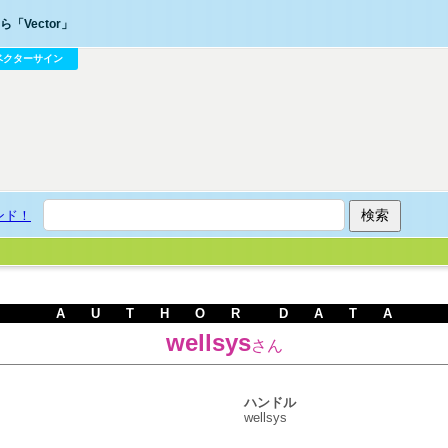
「Vector」
ベクターサイン
ンド！
A U T H O R D A T A
wellsys
さん
ハンドル
wellsys