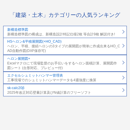
「建築・土木」カテゴリーの人気ランキング
新構造標準図
新構造標準図の構成は、新構造設計特記仕様2枚 等合計9枚 解説付き!
HSヘロン&平積展開図(+HO_CAD)
ヘロン、平積、接続ヘロンの3タイプの展開図が簡単に作成出来るHO_C
AD自動作図(DXF保存可)
ヘロン展開図+
Excelマクロにて現場監督のお手伝いをするヘロン面積計算、展開図作
図シート (台形対応、プレビュー付)
エクセルシュミットハンマー管理表
工事現場でのシュミットハンマーデータを4週強度に換算
sk-calc20β
2025年改正対応壁量計算及びN値計算のフリーソフト