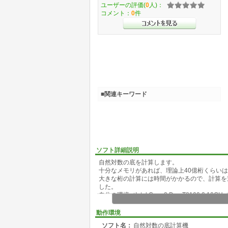
ユーザーの評価(
0
人)：
コメント：
0
件
■関連キーワード
ソフト詳細説明
自然対数の底を計算します。
十分なメモリがあれば、理論上40億桁くらい
大きな桁の計算には時間がかかるので、計算を
した。
自分の環境（Intel Core 2 Duo T8100 2.10G
10万桁 6秒
100万桁 12分6秒
動作環境
1000万桁 12時間38分51秒
ソフト名：
自然対数の底計算機
で計算できました。