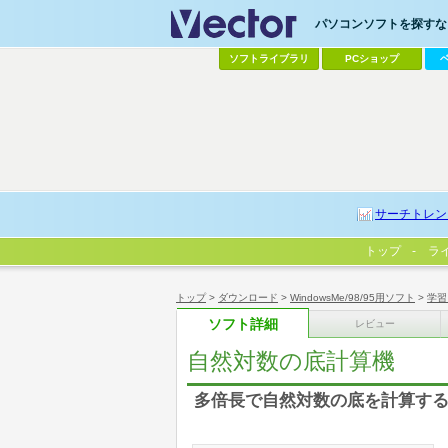
パソコンソフトを探すなら
ソフトライブラリ
PCショップ
サーチトレン
トップ
ラ
トップ
>
ダウンロード
>
WindowsMe/98/95用ソフト
>
学習
ソフト詳細
レビュー
自然対数の底計算機
多倍長で自然対数の底を計算す