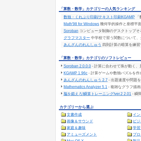
「算数・数学」カテゴリーの人気ランキング
数独・くれぷり印刷/テキスト印刷KGAMP
「
Math'98 for Windows
幾何学的操作と座標平
Soroban
コンピュータ制御のデスクトップそ
グラフマスター
中学校で習う関数について、
あんざんのれんしゅう
四則計算の暗算を練習
「算数・数学」カテゴリのソフトレビュー
Soroban 2.0.0.0
- 計算に合わせて珠が動く、
KGAMP 1.96c
- 計算ゲームや数独パズルを
あんざんのれんしゅう 2.7
- 出題速度や問題
Mathematics Analyzer 5.1
- 複雑なグラフ描
脳を鍛えろ!瞬算トレーニング!ver.2 2.01
- 
カテゴリーから選ぶ
文書作成
イン
画像＆サウンド
ビジ
家庭＆趣味
学習
アミューズメント
プロ