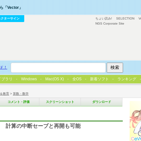
「Vector」
ベクターサイン
ちょい読み!
SELECTION
V
NGS Corporate Site
ド！
イブラリ
Windows
Mac(OS X)
全OS
新着ソフト
ランキング
＆教育
>
算数・数学
コメント・評価
スクリーンショット
ダウンロード
る 計算の中断セーブと再開も可能