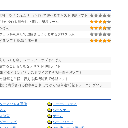
数独」や「くれぷり」が作れて遊べるテキスト印刷ソフト
面上の操作を融合した新しい思考ツール
ろばん
グラフを利用して理解させようとするプログラム
するソフト 記録も残せる
見ていても楽しい“デスクトップそろばん”
作成することも可能なテキスト印刷ソフト
を出すタイミングをカスタマイズできる暗算学習ソフト
画や計算を手軽に行える多機能数式処理ソフト
瞬間的に表示される数字を加算してゆく“超高速”暗記トレーニングソフト
ターネット＆通信
ユーティリティ
ネス
パーソナル
＆教育
ゲーム
グラミング
ハードウェア