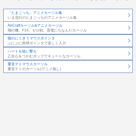
「たまごっち」アニメカーソル集
いま流行のたまごっちのアニメカーソル集
AirCraftカーソル&アニメカーソル
飛行機、F14、ゼロ戦、震電にちなんだカーソル
猫のにくきうマウスポインタ
ぷにぷに肉球ポインタで楽しく入力
ハートを狙い撃ち
乙女心をつかむポップでキュートなカーソル
重音テトマウスカーソル
重音テトのカーソル(アニメ無し)