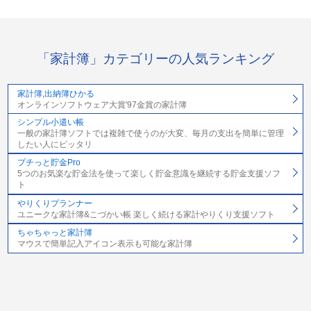
「家計簿」カテゴリーの人気ランキング
家計簿,出納簿ひかる
オンラインソフトウェア大賞'97金賞の家計簿
シンプル小遣い帳
一般の家計簿ソフトでは複雑で使うのが大変、毎月の支出を簡単に管理
したい人にピッタリ
プチっと貯金Pro
5つのお気楽な貯金法を使って楽しく貯金意識を継続する貯金支援ソフ
ト
やりくりプランナー
ユニークな家計簿&こづかい帳 楽しく続ける家計やりくり支援ソフト
ちゃちゃっと家計簿
マウスで簡単記入アイコン表示も可能な家計簿