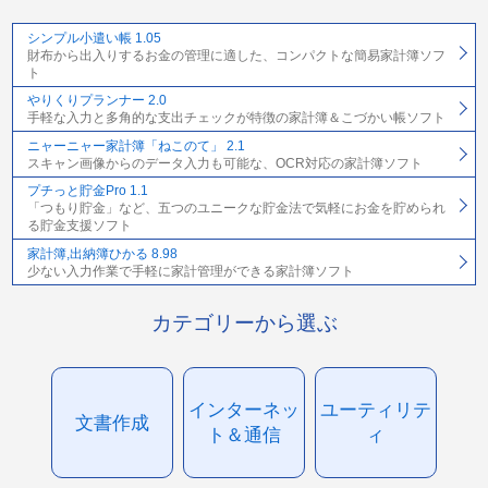
シンプル小遣い帳 1.05
財布から出入りするお金の管理に適した、コンパクトな簡易家計簿ソフ
ト
やりくりプランナー 2.0
手軽な入力と多角的な支出チェックが特徴の家計簿＆こづかい帳ソフト
ニャーニャー家計簿「ねこのて」 2.1
スキャン画像からのデータ入力も可能な、OCR対応の家計簿ソフト
プチっと貯金Pro 1.1
「つもり貯金」など、五つのユニークな貯金法で気軽にお金を貯められ
る貯金支援ソフト
家計簿,出納簿ひかる 8.98
少ない入力作業で手軽に家計管理ができる家計簿ソフト
カテゴリーから選ぶ
インターネッ
ユーティリテ
文書作成
ト＆通信
ィ