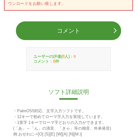
ウンロードをお願い致します。
コメント
ユーザーの評価(
人)：
0
0
コメント：
件
0
ソフト詳細説明
・PalmOS5対応、文字入力ソフトです。
・12キーで初めてローマ字入力を実現しています。
・1英字 1キーでローマ字どおりの入力ができます。
(「あ」～「ん」の清音、「きゃ」等の拗音、外来発音)
例:おせわに->[O] [S][E] [W][A] [N][M.i]