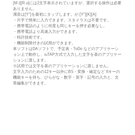
[M.i][R.u]には2文字表示されていますが、選択する操作は必要
ありません。
濁音は[Y"]を最初にタップします。が:[Y"][K][A]
・片手で簡単に入力できます。スタイラスは不要です。
・携帯電話のように何度も同じキーを押す必要なし。
・携帯電話より高速入力ができます。
・特許技術です。
・機能制限付きの試用ができます。
本ソフトはDAソフトで、予定表・ToDo などのアプリケーシ
ョン上で動作し、iuTAP方式で入力した文字を基のアプリケー
ションに渡します。
※試用では文字を基のアプリケーションに渡しません。
文字入力のための12キー以外にBS・変換・確定など 8キーの
機能キーを持ち、ひらがな・数字・英字・記号の入力と、文
章編集ができます。