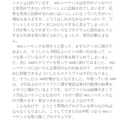
ンスとよばれています。 escシーケンスは出力やメッセージ
と区別ができないのでいっしょに記録されてしまいます。応
答を完全に記録するためにはいっしょになっていた方がいい
場合もありますが、ふつうはこれがなかなかやっかいで、プ
リントしたりエディタにかけたりすると見えてしまったり、
１行が長くなりすぎていろいろなプログラムに読み込もうと
すると行末を切り捨てられてしまったり、苦労が耐えませ
ん。
escシーケンスを消そうと思って、まずエディタに掛けて
みました。そうしたら 500以上バイトの長い行があって、い
つも使っているエディタでは行末を捨てられてしまいまし
た。次に sedスクリプトを切って sedに掛けてみました。 esc
シーケンスにはいろんな形式のものがあるので、そのそれぞ
れに対処できるようにしたらスクリプトは６行になりまし
た。そうしたら sedが動かなくなりました。今使っている sed
は、２行以上のスクリプトに通す場合は各行の処理の結果を
メモリに溜めているようです。ログファイルは結構大きくて
１万以上バイトにもなるので（その一部が escシーケンスな
ので困ります）収まりきれなかったようなのです。
こんなわけで、とうとう専用のプログラムを作らなければ
ならなくなりました。こうしてできたのがIHE つまり escシ
ーケンスを取り除くプログラムです。