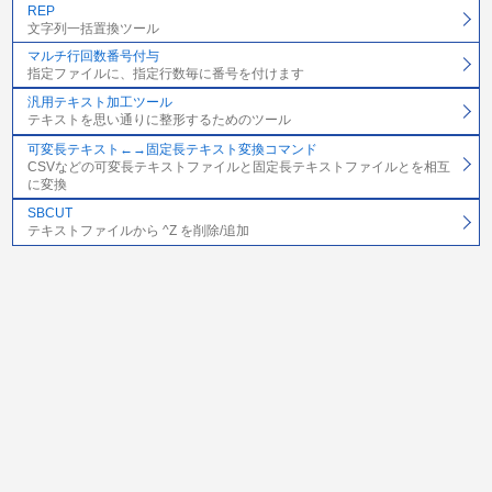
REP
文字列一括置換ツール
マルチ行回数番号付与
指定ファイルに、指定行数毎に番号を付けます
汎用テキスト加工ツール
テキストを思い通りに整形するためのツール
可変長テキスト←→固定長テキスト変換コマンド
CSVなどの可変長テキストファイルと固定長テキストファイルとを相互
に変換
SBCUT
テキストファイルから ^Z を削除/追加