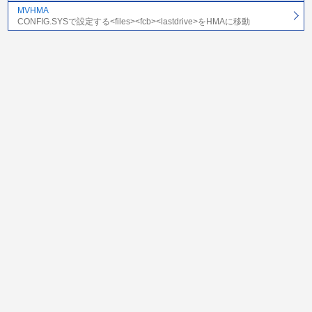
MVHMA
CONFIG.SYSで設定する<files><fcb><lastdrive>をHMAに移動