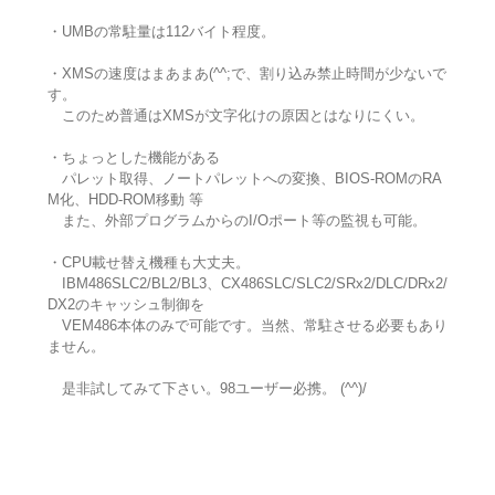
・UMBの常駐量は112バイト程度。
・XMSの速度はまあまあ(^^;で、割り込み禁止時間が少ないで
す。
このため普通はXMSが文字化けの原因とはなりにくい。
・ちょっとした機能がある
パレット取得、ノートパレットへの変換、BIOS-ROMのRA
M化、HDD-ROM移動 等
また、外部プログラムからのI/Oポート等の監視も可能。
・CPU載せ替え機種も大丈夫。
IBM486SLC2/BL2/BL3、CX486SLC/SLC2/SRx2/DLC/DRx2/
DX2のキャッシュ制御を
VEM486本体のみで可能です。当然、常駐させる必要もあり
ません。
是非試してみて下さい。98ユーザー必携。 (^^)/