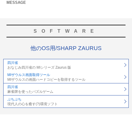
MESSAGE
SOFTWARE
他のOS用/SHARP ZAURUS
四川省
おなじみ四川省の MIシリーズ Zaurus 版
MIザウルス画面取得ツール
MIザウルスの画面ハードコピーを取得するツール
四川省
麻雀牌を使ったパズルゲーム
ぷちぷち
現代人の心を癒す(?)環境ソフト