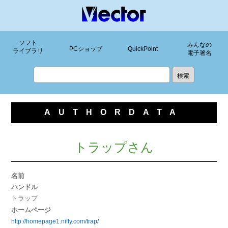
ソフト
みんなの
PCショップ
QuickPoint
ライブラリ
電子署名
AUTHORDATA
トラップさん
名前
ハンドル
トラップ
ホームページ
http://homepage1.nifty.com/trap/