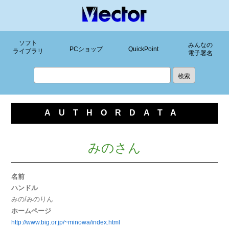
ソフト
みんなの
PCショップ
QuickPoint
ライブラリ
電子署名
AUTHORDATA
みのさん
名前
ハンドル
みの/みのりん
ホームページ
http://www.big.or.jp/~minowa/index.html