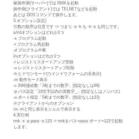
被操作側(サーバー)では RMKを起動
操作側(クライアント)では TELNETなどを起動
あとは DOSコマンドで操作します。
3.オプション設定)
引数の順序は任意です -> つまり -s -h も -h -s も同じです。
s/r/dオプションはどれか1つ
-s プログラム起動
-r プログラム再起動
-d プログラム中断
i/uオプションはどれか1つ
-i レジストリスタートアップ登録
-u レジストリスタートアップ削除
-h ヒドウンモード(ウインドウフォームの非表示)
-m 動作モード表示
-c 同時接続数「2桁までの数字」(指定なしは99)
-p パス設定「19文字以内の英数字_」(指定なしはノンパス)
-o ポート指定「5桁までの数字」(指定なしは23)
※クライアントからのオプション
/m -mと同じ表示をシェルで表示する
4.実行例
rmk -s -p pass -o 123 -> rmkをパス=pass ポート=123で起動
します。