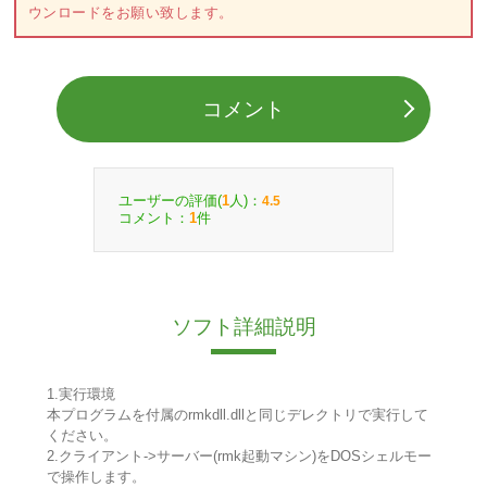
ウンロードをお願い致します。
コメント
ユーザーの評価(
人)：
1
4.5
コメント：
件
1
ソフト詳細説明
1.実行環境
本プログラムを付属のrmkdll.dllと同じデレクトリで実行して
ください。
2.クライアント->サーバー(rmk起動マシン)をDOSシェルモー
で操作します。