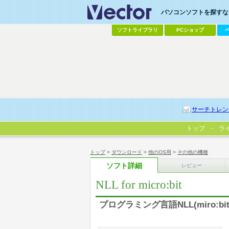
パソコンソフトを探すなら
ソフトライブラリ
PCショップ
サーチトレン
トップ
ラ
トップ
>
ダウンロード
>
他のOS用
>
その他の機種
ソフト詳細
レビュー
NLL for micro:bit
プログラミング言語NLL(miro:bi