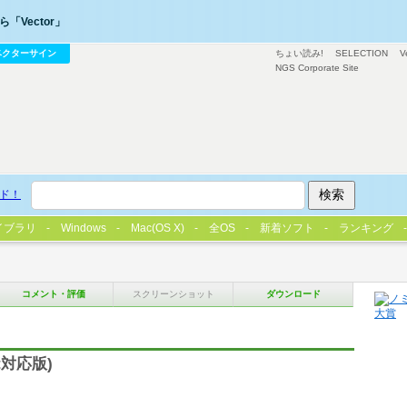
「Vector」
ベクターサイン
ちょい読み!
SELECTION
V
NGS Corporate Site
ド！
イブラリ
Windows
Mac(OS X)
全OS
新着ソフト
ランキング
コメント・評価
スクリーンショット
ダウンロード
t対応版)