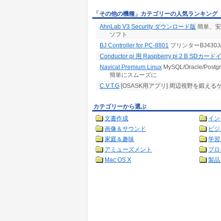
「その他の機種」カテゴリーの人気ランキング
AhnLab V3 Security ダウンロード版
簡単、安
ソフト
BJ Controller for PC-8801
プリンターBJ43
Conductor pi 用 Raspberry pi 2 B SDカ
Navicat Premium Linux
MySQL/Oracle/Po
簡単にスムーズに
C.V.T.G
[OSASK用アプリ] 周辺視野を鍛える
カテゴリーから選ぶ
文書作成
イン
画像＆サウンド
ビジ
家庭＆趣味
学習
アミューズメント
プロ
Mac OS X
製品