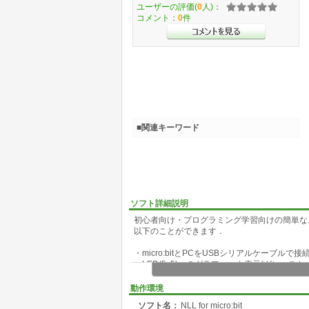
ユーザーの評価(
0
人)：
コメント：
0
件
■関連キーワード
ソフト詳細説明
初心者向け・プログラミング学習向けの簡単なスクリプ
以下のことができます．
・micro:bitとPCをUSBシリアルケーブル
・LED(5x5)へのグラフィック表示(グレース
・A/Bボタンの検知
・加速度センサ，磁気センサ，温度センサの値
動作環境
・CPU温度の値の取得
ソフト名：
NLL for micro:bit
・GPIOの操作