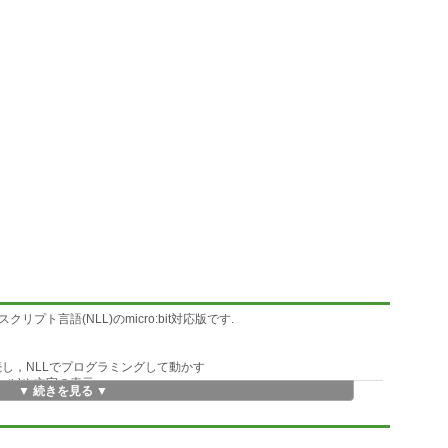
ト言語(NLL)のmicro:bit対応版です.
で接続し，NLLでプログラミングして動かす
ケール)や文字の表示
▼ 続きを見る ▼
の取得