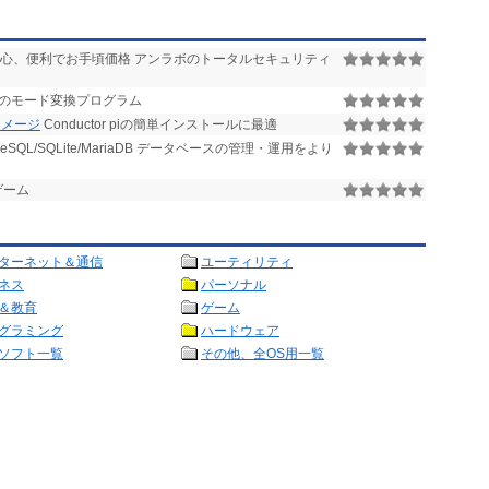
心、便利でお手頃価格 アンラボのトータルセキュリティ
0Jのモード変換プログラム
ードイメージ
Conductor piの簡単インストールに最適
stgreSQL/SQLite/MariaDB データベースの管理・運用をより
ゲーム
ターネット＆通信
ユーティリティ
ネス
パーソナル
＆教育
ゲーム
グラミング
ハードウェア
ソフト一覧
その他、全OS用一覧