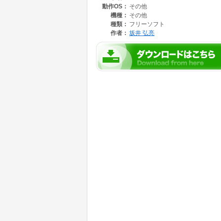
動作OS：
その他
・サウンド
・フラッシュROMをファイルシステムとして利
機種：
その他
・ファイルシステムに設定保存
種類：
フリーソフト
・起動時の実行ファイルを指定して，PC無し
作者：
坂井 弘亮
・USBシリアルケーブル経由でのPCとのファイル
インストールはmicro:bitとPCをUSBケーブル
micro:bitとPCをUSBケーブルで繋ぎ，PC
ト，パリティ無し，ストップビット長:1，フロー
https://kozos.jp/nll/
https://kozos.jp/microbit/